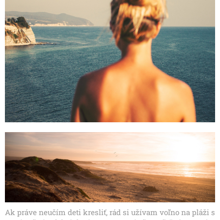
Ak práve neučím deti kresliť, rád si užívam voľno na pláži s