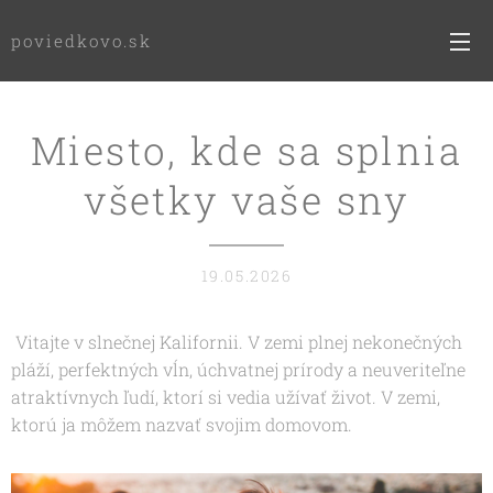
poviedkovo.sk
Miesto, kde sa splnia
všetky vaše sny
19.05.2026
Vitajte v slnečnej Kalifornii. V zemi plnej nekonečných
pláží, perfektných vĺn, úchvatnej prírody a neuveriteľne
atraktívnych ľudí, ktorí si vedia užívať život. V zemi,
ktorú ja môžem nazvať svojim domovom.