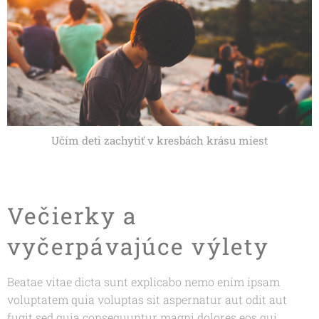
Učím deti zachytiť v kresbách krásu miest
Večierky a
vyčerpávajúce výlety
Beatae vitae dicta sunt explicabo nemo enim ipsam
voluptatem quia voluptas sit aspernatur aut odit aut
fugit sed quia consequuntur magni dolores eos qui