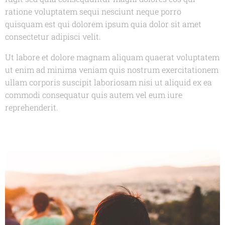
ratione voluptatem sequi nesciunt neque porro
quisquam est qui dolorem ipsum quia dolor sit amet
consectetur adipisci velit.
Ut labore et dolore magnam aliquam quaerat voluptatem
ut enim ad minima veniam quis nostrum exercitationem
ullam corporis suscipit laboriosam nisi ut aliquid ex ea
commodi consequatur quis autem vel eum iure
reprehenderit.