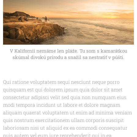
V Kalifornii nemáme len pláže. Tu som s kamarátkou
skúmal divokú prírodu a snažil sa nestratiť v púšti.
Qui ratione voluptatem sequi nesciunt neque porro
quisquam est qui dolorem ipsum quia dolor sit amet
consectetur adipisci velit sed quia non numquam eius
modi tempora incidunt ut labore et dolore magnam
aliquam quaerat voluptatem ut enim ad minima veniam
quis nostrum exercitationem ullam corporis suscipit
laboriosam nisi ut aliquid ex ea commodi consequatur
quis autem vel eum iure reprehenderit qui in ea