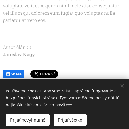
voluptate velit esse quam nihil molestiae consequatur
vel illum qui dolorem eum fugiat quo voluptas nulla
pariatur at vero eos.
Autor článku
Jaroslav Nagy
Share
Používame cookies, aby sme zaistili správne fungovanie a
bezpečnosť našich stránok. Tým vám môžeme poskytnúť tú
© 2026 čiči :)
najlepšiu skúsenosť z ich návštevy.
hop šup
Prijať nevyhnutné
Prijať všetko
Cookies